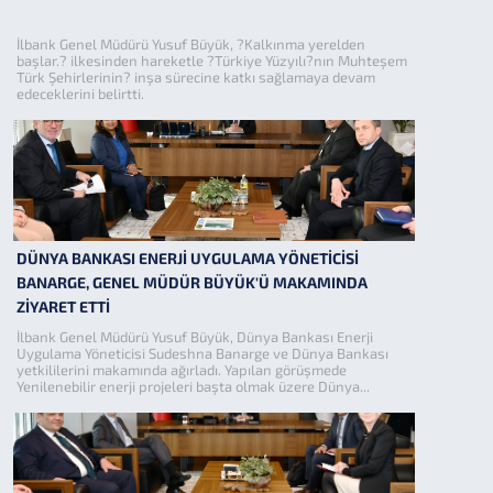
İlbank Genel Müdürü Yusuf Büyük, ?Kalkınma yerelden
başlar.? ilkesinden hareketle ?Türkiye Yüzyılı?nın Muhteşem
Türk Şehirlerinin? inşa sürecine katkı sağlamaya devam
edeceklerini belirtti.
DÜNYA BANKASI ENERJİ UYGULAMA YÖNETİCİSİ
BANARGE, GENEL MÜDÜR BÜYÜK'Ü MAKAMINDA
ZİYARET ETTİ
İlbank Genel Müdürü Yusuf Büyük, Dünya Bankası Enerji
Uygulama Yöneticisi Sudeshna Banarge ve Dünya Bankası
yetkililerini makamında ağırladı. Yapılan görüşmede
Yenilenebilir enerji projeleri başta olmak üzere Dünya...