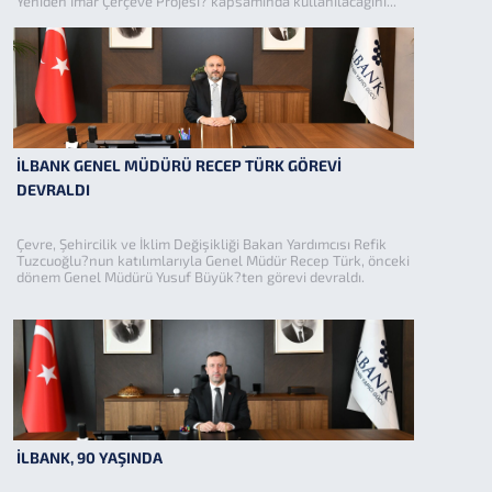
Yeniden İmar Çerçeve Projesi? kapsamında kullanılacağını...
İLBANK GENEL MÜDÜRÜ RECEP TÜRK GÖREVİ
DEVRALDI
Çevre, Şehircilik ve İklim Değişikliği Bakan Yardımcısı Refik
Tuzcuoğlu?nun katılımlarıyla Genel Müdür Recep Türk, önceki
dönem Genel Müdürü Yusuf Büyük?ten görevi devraldı.
İLBANK, 90 YAŞINDA