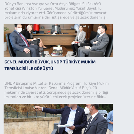
Dünya Bankası Avrupa ve Orta Asya Bölgesi Su Sektörü
Yöneticisi Winston Yu, Genel Müdürümüz Yusuf Büyük?ü
makamında ziyaret etti. Görüşmede, yürüttüğümüz mevcut
projelerin durumlarına dair istişarede ve gelecek dönem iş...
GENEL MÜDÜR BÜYÜK, UNDP TÜRKİYE MUKİM
TEMSİLCİSİ İLE GÖRÜŞTÜ
UNDP Birleşmiş Milletler Kalkınma Programı Türkiye Mukim
Temsilcisi Louise Vinton, Genel Müdür Yusuf Büyük?ü
makamında ziyaret etti. Görüşmede gelecek dönem iş birliği
imkanları ve birlikte yürütülebilecek projeler üzerine fikir...