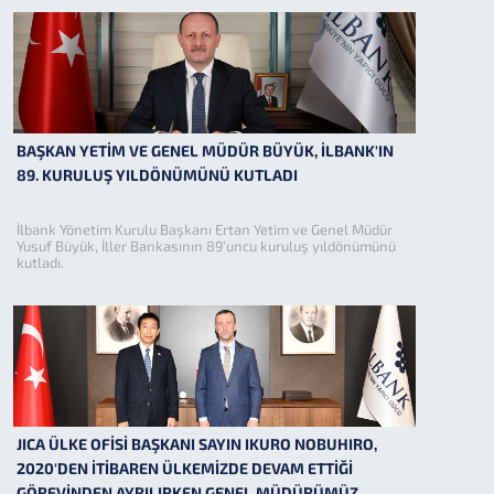
BAŞKAN YETİM VE GENEL MÜDÜR BÜYÜK, İLBANK'IN
89. KURULUŞ YILDÖNÜMÜNÜ KUTLADI
İlbank Yönetim Kurulu Başkanı Ertan Yetim ve Genel Müdür
Yusuf Büyük, İller Bankasının 89'uncu kuruluş yıldönümünü
kutladı.
JICA ÜLKE OFİSİ BAŞKANI SAYIN IKURO NOBUHIRO,
2020'DEN İTİBAREN ÜLKEMİZDE DEVAM ETTİĞİ
GÖREVİNDEN AYRILIRKEN GENEL MÜDÜRÜMÜZ...