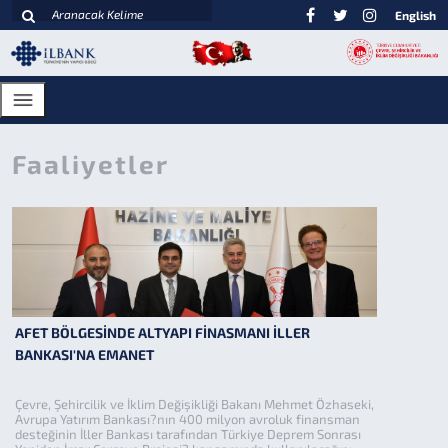
English
Faaliyetler
AFET BÖLGESİNDE ALTYAPI FİNASMANI İLLER
BANKASI'NA EMANET
Çevre, Şehircilik ve İklim Değişikliği Bakanı Mehmet Özhaseki,
Avrupa Yatırım Bankası?nın 400 milyon avroluk finansman
desteğinin İller Bankası tarafından `Türkiye Deprem Sonrası