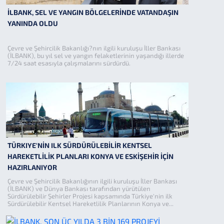
İLBANK, SEL VE YANGIN BÖLGELERİNDE VATANDAŞIN
YANINDA OLDU
Çevre ve Şehircilik Bakanlığı?nın ilgili kuruluşu İller Bankası
(İLBANK), bu yıl sel ve yangın felaketlerinin yaşandığı illerde
7/24 saat esasıyla çalışmalarını sürdürdü.
TÜRKIYE'NİN ILK SÜRDÜRÜLEBİLİR KENTSEL
HAREKETLİLİK PLANLARI KONYA VE ESKİŞEHİR İÇİN
HAZIRLANIYOR
Çevre ve Şehircilik Bakanlığının ilgili kuruluşu İller Bankası
(İLBANK) ve Dünya Bankası tarafından yürütülen
Sürdürülebilir Şehirler Projesi kapsamında Türkiye'nin ilk
Sürdürülebilir Kentsel Hareketlilik Planlarının Konya ve...