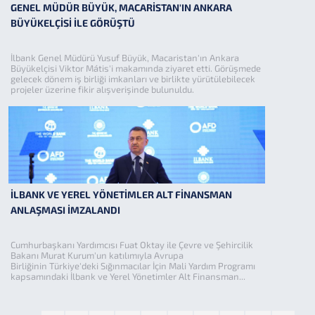
GENEL MÜDÜR BÜYÜK, MACARİSTAN'IN ANKARA
BÜYÜKELÇİSİ İLE GÖRÜŞTÜ
İlbank Genel Müdürü Yusuf Büyük, Macaristan'ın Ankara
Büyükelçisi Viktor Mátis'i makamında ziyaret etti. Görüşmede
gelecek dönem iş birliği imkanları ve birlikte yürütülebilecek
Sigorta Acenteliği
projeler üzerine fikir alışverişinde bulunuldu.
2025 Yılı Olağan Genel Kurul Toplantı Tutanağı
Bankamız 2025 Yılı Kasım Ayı Birim Fiyat ve Rayiçleri...
İLBANK VE YEREL YÖNETİMLER ALT FİNANSMAN
İller Bankası A.Ş. Birim Fiyat Rayiçleri TÜİK...
ANLAŞMASI İMZALANDI
Cumhurbaşkanı Yardımcısı Fuat Oktay ile Çevre ve Şehircilik
Bankamız 2024-2028 Stratejik Planı yayınlanmıştır.
Bakanı Murat Kurum'un katılımıyla Avrupa
Birliğinin Türkiye'deki Sığınmacılar İçin Mali Yardım Programı
kapsamındaki İlbank ve Yerel Yönetimler Alt Finansman...
2022 Yılı Altyapı Tesisleri Birim Fiyatlarına ait...