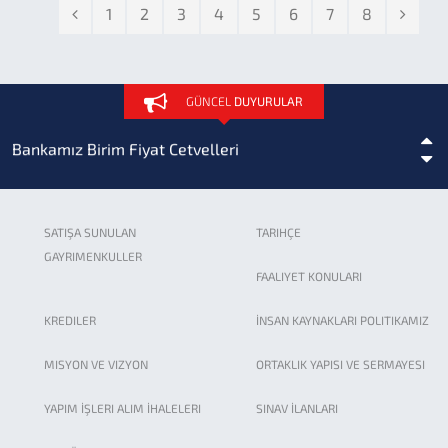
1
2
3
4
5
6
7
8
Beton/Betonarme Boru ve Entegre Conta Fabrika...
2017 yılı atıksu tesisleri birim fiyat cetveli düzeltme...
GÜNCEL
DUYURULAR
Bankamız Birim Fiyat Cetvelleri
İLBANK Sosyal Tesisleri
SATIŞA SUNULAN
TARIHÇE
GAYRIMENKULLER
Betonarme Boru Donatılandırma Tip Projesi
FAALIYET KONULARI
KREDILER
İNSAN KAYNAKLARI POLITIKAMIZ
Sigorta Acenteliği
MISYON VE VIZYON
ORTAKLIK YAPISI VE SERMAYESI
2025 Yılı Olağan Genel Kurul Toplantı Tutanağı
YAPIM İŞLERI ALIM İHALELERI
SINAV İLANLARI