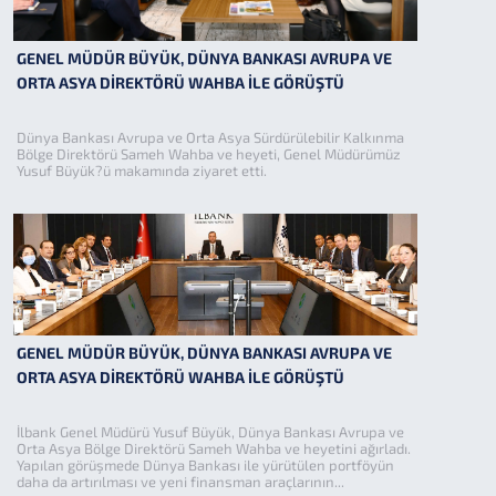
GENEL MÜDÜR BÜYÜK, DÜNYA BANKASI AVRUPA VE
ORTA ASYA DİREKTÖRÜ WAHBA İLE GÖRÜŞTÜ
Dünya Bankası Avrupa ve Orta Asya Sürdürülebilir Kalkınma
Bölge Direktörü Sameh Wahba ve heyeti, Genel Müdürümüz
Yusuf Büyük?ü makamında ziyaret etti.
GENEL MÜDÜR BÜYÜK, DÜNYA BANKASI AVRUPA VE
ORTA ASYA DİREKTÖRÜ WAHBA İLE GÖRÜŞTÜ
İlbank Genel Müdürü Yusuf Büyük, Dünya Bankası Avrupa ve
Orta Asya Bölge Direktörü Sameh Wahba ve heyetini ağırladı.
Yapılan görüşmede Dünya Bankası ile yürütülen portföyün
daha da artırılması ve yeni finansman araçlarının...