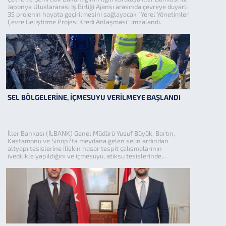
Japonya Uluslararası İş Birliği Ajansı arasında çevreye duyarlı
35 projenin hayata geçirilmesini sağlayacak "Yerel Yönetimler
Çevre Geliştirme Projesi Kredi Anlaşması" imzalandı.
SEL BÖLGELERİNE, İÇMESUYU VERİLMEYE BAŞLANDI
İller Bankası (İLBANK) Genel Müdürü Yusuf Büyük, Bartın,
Kastamonu ve Sinop?ta meydana gelen selin ardından
altyapı tesislerine ilişkin hasar tespit çalışmalarının
ivedilikle yapıldığını ve içmesuyu, atıksu tesislerinde...