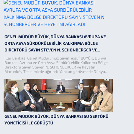
GENEL MÜDÜR BÜYÜK, DÜNYA BANKASI AVRUPA VE
ORTA ASYA SÜRDÜRÜLEBİLİR KALKINMA BÖLGE
DİREKTÖRÜ SAYIN STEVEN N. SCHONBERGER VE...
İller Bankası Genel Müdürümüz Sayın Yusuf BÜYÜK, Dünya
Bankası Avrupa ve Orta Asya Sürdürülebilir Kalkınma Bölge
Direktörü Sayın Steven N. SCHONBERGER ve heyetini
Macunköy Tesisimizde ağırladı. Yapılan görüşmede Dünya...
GENEL MÜDÜR BÜYÜK, DÜNYA BANKASI SU SEKTÖRÜ
YÖNETİCİSİ İLE GÖRÜŞTÜ