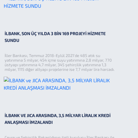
İLBANK, SON ÜÇ YILDA 3 BİN 169 PROJEYİ HİZMETE
SUNDU
İller Bankası, Temmuz 2018-Eylül 2021'de 485 atık su
yatırımına 5 milyar, 454 içme suyu yatırımına 2,8 milyar, 770
üstyapı yatırımına 4,7 milyar, 345 şehircilik yatırımına 1,3
milyar, 1115 diğer altyapı projelerine ise 7,7 milyar lira harcadı.
İLBANK VE JICA ARASINDA, 3,5 MİLYAR LİRALIK KREDİ
ANLAŞMASI İMZALANDI
Çevre ve Şehircilik Bakanlığının ilgili kuruluşu İller Bankası ile