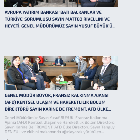
AVRUPA YATIRIM BANKASI 'BATI BALKANLAR VE
TÜRKİYE' SORUMLUSU SAYIN MATTEO RIVELLINI VE
HEYETİ, GENEL MÜDÜRÜMÜZ SAYIN YUSUF BÜYÜK'Ü...
GENEL MÜDÜR BÜYÜK, FRANSIZ KALKINMA AJANSI
(AFD) KENTSEL ULAŞIM VE HAREKETLİLİK BÖLÜM
DİREKTÖRÜ SAYIN KARİNE DE FREMONT, AFD ÜLKE...
Genel Müdürümüz Sayın Yusuf BÜYÜK, Fransız Kalkınma
Ajansı (AFD) Kentsel Ulaşım ve Hareketlilik Bölüm Direktörü
Sayın Karine De FREMONT, AFD Ülke Direktörü Sayın Tanguy
DENIEUL ve ekibini makamında ağırlayarak yürütülen...