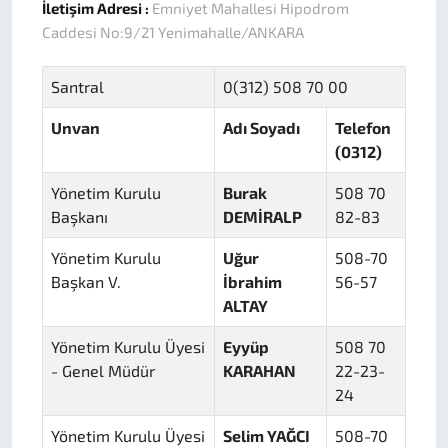
İletişim Adresi :
Emniyet Mahallesi Hipodrom
Caddesi No:9/21 Yenimahalle/ANKARA
Santral
0(312) 508 70 00
Unvan
Adı Soyadı
Telefon
(0312)
Yönetim Kurulu
Burak
508 70
Başkanı
DEMİRALP
82-83
Yönetim Kurulu
Uğur
508-70
Başkan V.
İbrahim
56-57
ALTAY
Yönetim Kurulu Üyesi
Eyyüp
508 70
- Genel Müdür
KARAHAN
22-23-
24
Yönetim Kurulu Üyesi
Selim YAĞCI
508-70