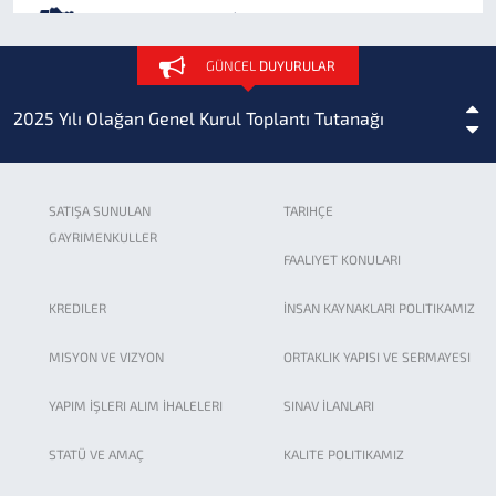
Sigorta Acenteliği
GÜNCEL
DUYURULAR
2025 Yılı Olağan Genel Kurul Toplantı Tutanağı
Bankamız 2025 Yılı Kasım Ayı Birim Fiyat ve Rayiçleri...
SATIŞA SUNULAN
TARIHÇE
GAYRIMENKULLER
İller Bankası A.Ş. Birim Fiyat Rayiçleri TÜİK...
FAALIYET KONULARI
KREDILER
İNSAN KAYNAKLARI POLITIKAMIZ
Bankamız 2024-2028 Stratejik Planı yayınlanmıştır.
MISYON VE VIZYON
ORTAKLIK YAPISI VE SERMAYESI
2022 Yılı Altyapı Tesisleri Birim Fiyatlarına ait...
YAPIM İŞLERI ALIM İHALELERI
SINAV İLANLARI
Beton/Betonarme Boru ve Entegre Conta Fabrika...
STATÜ VE AMAÇ
KALITE POLITIKAMIZ