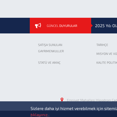
Sigorta Ace
2025 Yılı O
GÜNCEL
DUYURULAR
Bankamız 20
SATIŞA SUNULAN
TARIHÇE
GAYRIMENKULLER
MISYON VE VI
İller Bankas
STATÜ VE AMAÇ
KALITE POLITI
Bankamız 20
2022 Yılı Al
Emniyet Mahallesi Hipodrom Ca
Beton/Beton
Sizlere daha iyi hizmet verebilmek için sitemi
tıklayınız.