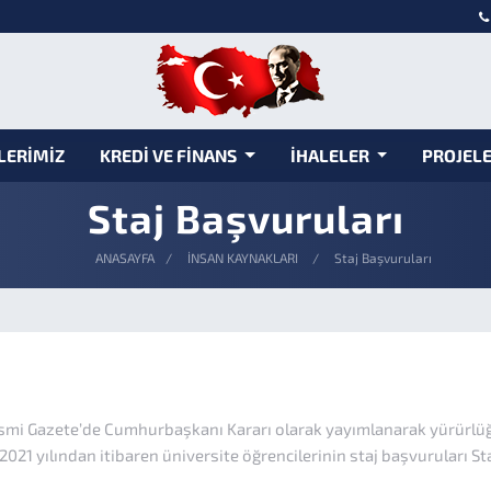
LERİMİZ
KREDİ VE FİNANS
İHALELER
PROJEL
Staj Başvuruları
ANASAYFA
İNSAN KAYNAKLARI
Staj Başvuruları
esmi Gazete’de Cumhurbaşkanı Kararı olarak yayımlanarak yürürlüğe
 2021 yılından itibaren üniversite öğrencilerinin staj başvuruları S