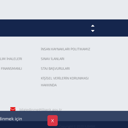
İNSAN KAYNAKLARI POLITIKAMIZ
ALIM İHALELERI
SINAV İLANLARI
 FINANSMANLI
STAJ BAŞVURULARI
KİŞİSEL VERİLERİN KORUNMASI
HAKKINDA
ıştır
bilgiedinme@ilbank.gov.tr
dinmek için
X
Copyright © 2020 İLBANK