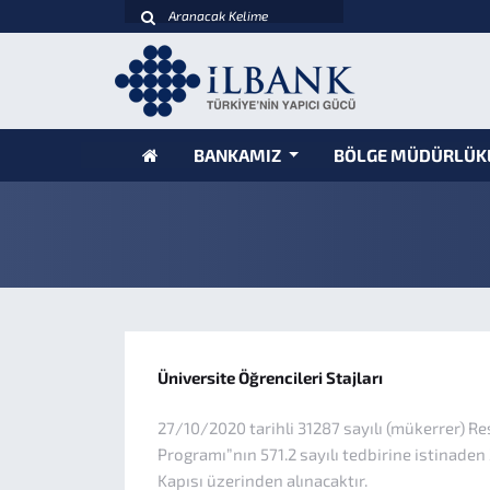
BANKAMIZ
BÖLGE MÜDÜRLÜK
Üniversite Öğrencileri Stajları
27/10/2020 tarihli 31287 sayılı (mükerrer) R
Programı”nın 571.2 sayılı tedbirine istinaden
Kapısı üzerinden alınacaktır.