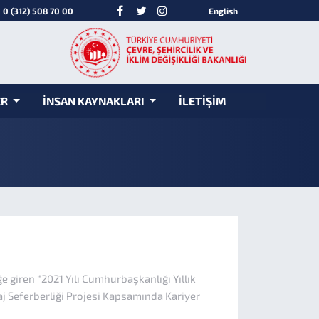
0 (312) 508 70 00
English
ER
İNSAN KAYNAKLARI
İLETİŞİM
 giren “2021 Yılı Cumhurbaşkanlığı Yıllık
taj Seferberliği Projesi Kapsamında Kariyer