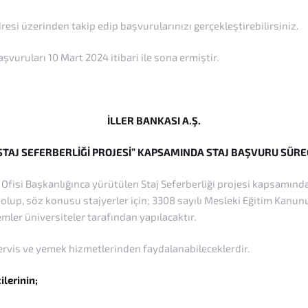
resi üzerinden takip edip başvurularınızı gerçekleştirebilirsiniz.
vuruları 10 Mart 2024 itibari ile sona ermiştir.
İLLER BANKASI A.Ş.
STAJ SEFERBERLİĞİ PROJESİ” KAPSAMINDA STAJ BAŞVURU SÜRE
i Başkanlığınca yürütülen Staj Seferberliği projesi kapsamında i
olup, söz konusu stajyerler için; 3308 sayılı Mesleki Eğitim Kanun
emler üniversiteler tarafından yapılacaktır.
ervis ve yemek hizmetlerinden faydalanabileceklerdir.
lerinin;