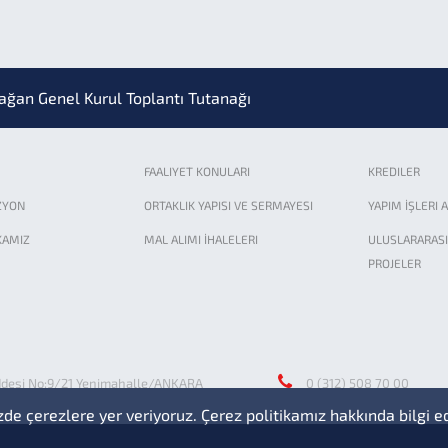
nteliği
lağan Genel Kurul Toplantı Tutanağı
25 Yılı Kasım Ayı Birim Fiyat ve Rayiçleri Yayımlanmıştır.
FAALIYET KONULARI
KREDILER
ZYON
ORTAKLIK YAPISI VE SERMAYESI
YAPIM İŞLERI 
ı A.Ş. Birim Fiyat Rayiçleri TÜİK Eşleştirme Listesi
KAMIZ
MAL ALIMI İHALELERI
ULUSLARARASI
PROJELER
24-2028 Stratejik Planı yayınlanmıştır.
tyapı Tesisleri Birim Fiyatlarına ait Düzeltme Listesi yayınlanm
ddesi No:9/21 Yenimahalle/ANKARA
0 (312) 508 70 00
arme Boru ve Entegre Conta Fabrika Listeleri
zde çerezlere yer veriyoruz. Çerez politikamız hakkında bilgi e