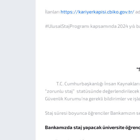
İlanları
https://kariyerkapisi.cbiko.gov.tr/
ad
#UlusalStajProgramı kapsamında 2024 yılı baş
“
T.C. Cumhurbaşkanlığı İnsan Kaynakları Ofis
“zorunlu staj” statüsünde değerlendirilecek 
Güvenlik Kurumu’na gerekli bildirimler ve işl
Staj süresi boyunca öğrenciler Bankamızın s
Bankamızda staj yapacak üniversite öğrenci