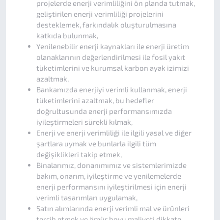
projelerde enerji verimliliğini ön planda tutmak,
geliştirilen enerji verimliliği projelerini
desteklemek, farkındalık oluşturulmasına
katkıda bulunmak,
Yenilenebilir enerji kaynakları ile enerji üretim
olanaklarının değerlendirilmesi ile fosil yakıt
tüketimlerini ve kurumsal karbon ayak izimizi
azaltmak,
Bankamızda enerjiyi verimli kullanmak, enerji
tüketimlerini azaltmak, bu hedefler
doğrultusunda enerji performansımızda
iyileştirmeleri sürekli kılmak,
Enerji ve enerji verimliliği ile ilgili yasal ve diğer
şartlara uymak ve bunlarla ilgili tüm
değişiklikleri takip etmek,
Binalarımız, donanımımız ve sistemlerimizde
bakım, onarım, iyileştirme ve yenilemelerde
enerji performansını iyileştirilmesi için enerji
verimli tasarımları uygulamak,
Satın alımlarında enerji verimli mal ve ürünleri
tercih etmek ve ömür boyu maliyeti dikkate