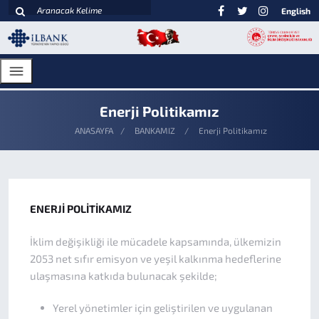
English
Enerji Politikamız
ANASAYFA
BANKAMIZ
Enerji Politikamız
ENERJİ POLİTİKAMIZ
İklim değişikliği ile mücadele kapsamında, ülkemizin
2053 net sıfır emisyon ve yeşil kalkınma hedeflerine
ulaşmasına katkıda bulunacak şekilde;
Yerel yönetimler için geliştirilen ve uygulanan