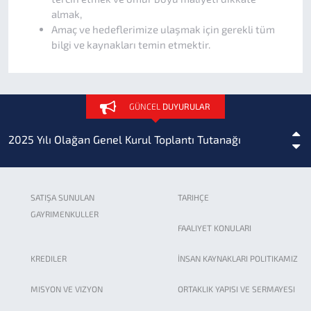
almak,
Amaç ve hedeflerimize ulaşmak için gerekli tüm
bilgi ve kaynakları temin etmektir.
Sigorta Acenteliği
GÜNCEL
DUYURULAR
2025 Yılı Olağan Genel Kurul Toplantı Tutanağı
Bankamız 2025 Yılı Kasım Ayı Birim Fiyat ve Rayiçleri...
SATIŞA SUNULAN
TARIHÇE
GAYRIMENKULLER
İller Bankası A.Ş. Birim Fiyat Rayiçleri TÜİK...
FAALIYET KONULARI
KREDILER
İNSAN KAYNAKLARI POLITIKAMIZ
Bankamız 2024-2028 Stratejik Planı yayınlanmıştır.
MISYON VE VIZYON
ORTAKLIK YAPISI VE SERMAYESI
2022 Yılı Altyapı Tesisleri Birim Fiyatlarına ait...