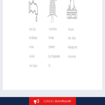
Sigorta Acenteliği
GÜNCEL
DUYURULAR