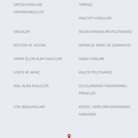
SATIŞA SUNULAN
TARIHÇE
GAYRIMENKULLER
İller Bankası A.Ş. Birim Fiyat Rayiçleri TÜİK...
FAALIYET KONULARI
KREDILER
İNSAN KAYNAKLARI POLITIKAMIZ
Bankamız 2024-2028 Stratejik Planı yayınlanmıştır.
MISYON VE VIZYON
ORTAKLIK YAPISI VE SERMAYESI
2022 Yılı Altyapı Tesisleri Birim Fiyatlarına ait...
YAPIM İŞLERI ALIM İHALELERI
SINAV İLANLARI
Beton/Betonarme Boru ve Entegre Conta Fabrika...
STATÜ VE AMAÇ
KALITE POLITIKAMIZ
MAL ALIMI İHALELERI
ULUSLARARASI FINANSMANLI
2017 yılı atıksu tesisleri birim fiyat cetveli düzeltme...
PROJELER
STAJ BAŞVURULARI
KİŞİSEL VERİLERİN KORUNMASI
Bankamız Birim Fiyat Cetvelleri
HAKKINDA
İLBANK Sosyal Tesisleri