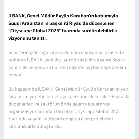
İLBANK, Genel Müdür Eyyüp Karahan'ın katılımıyla
Suudi Arabistan'ın başkenti Riyad'da düzenlenen
''Cityscape Global 2025'' fuarında sürdürülebilirlik
vizyonunu tanıttı.
Şehirlerin geleceğini inşa eden öncü kurumlar arasında
bulunan İLBANK, yenilikçi, sürdürülebilir ve çevre dostu
şehircilik vizyonunu küresel ölçekte paylaşmaya devam
ediyor.
Bu kapsamda İLBANK, Genel Müdür Eyyüp Karahan'ın yanı
sıra birim yöneticileri ve ilgili personel ile birlikte Riyad'da
düzenlenen ve sektörün önde gelen uluslararası
organizasyonlarından biri olan Cityscape Global 2025
fuarında yaşam kalitesini odağına alan projelerini
katılımcılarla buluşturdu.