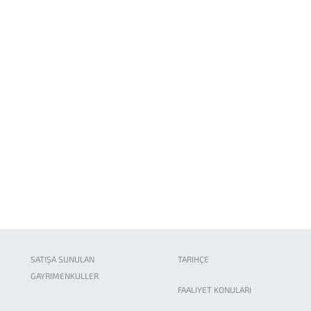
SATIŞA SUNULAN
TARIHÇE
GAYRIMENKULLER
FAALIYET KONULARI