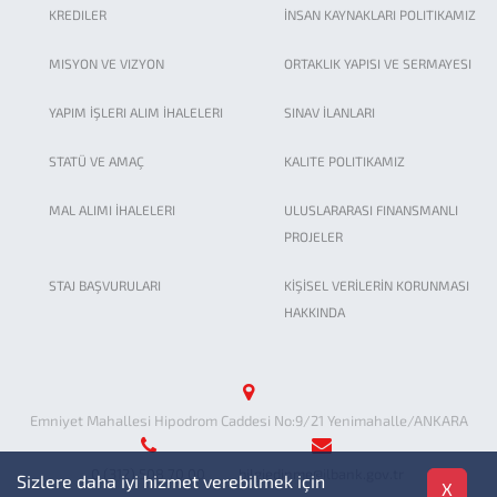
KREDILER
İNSAN KAYNAKLARI POLITIKAMIZ
MISYON VE VIZYON
ORTAKLIK YAPISI VE SERMAYESI
YAPIM İŞLERI ALIM İHALELERI
SINAV İLANLARI
STATÜ VE AMAÇ
KALITE POLITIKAMIZ
MAL ALIMI İHALELERI
ULUSLARARASI FINANSMANLI
PROJELER
STAJ BAŞVURULARI
KİŞİSEL VERİLERİN KORUNMASI
HAKKINDA
Emniyet Mahallesi Hipodrom Caddesi No:9/21 Yenimahalle/ANKARA
0 (312) 508 70 00
bilgiedinme@ilbank.gov.tr
Sizlere daha iyi hizmet verebilmek için
X