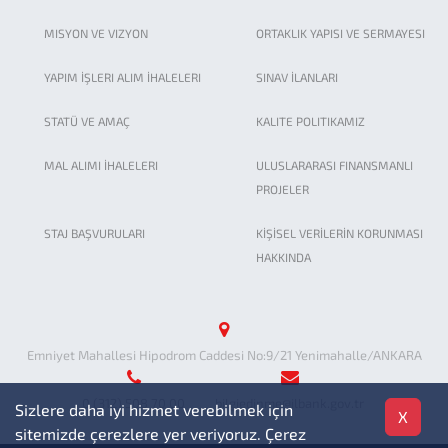
MISYON VE VIZYON
ORTAKLIK YAPISI VE SERMAYESI
YAPIM İŞLERI ALIM İHALELERI
SINAV İLANLARI
STATÜ VE AMAÇ
KALITE POLITIKAMIZ
MAL ALIMI İHALELERI
ULUSLARARASI FINANSMANLI
PROJELER
STAJ BAŞVURULARI
KİŞİSEL VERİLERİN KORUNMASI
HAKKINDA
Emniyet Mahallesi Hipodrom Caddesi No:9/21 Yenimahalle/ANKARA
0 (312) 508 70 00
bilgiedinme@ilbank.gov.tr
Sizlere daha iyi hizmet verebilmek için
X
sitemizde çerezlere yer veriyoruz. Çerez