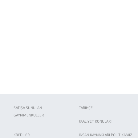
SATIŞA SUNULAN
TARIHÇE
GAYRIMENKULLER
FAALIYET KONULARI
KREDILER
İNSAN KAYNAKLARI POLITIKAMIZ