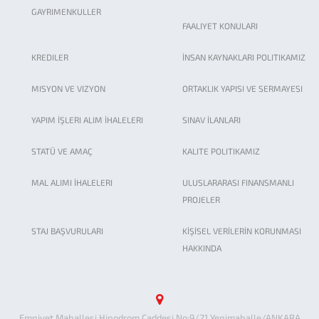
GAYRIMENKULLER
FAALIYET KONULARI
KREDILER
İNSAN KAYNAKLARI POLITIKAMIZ
MISYON VE VIZYON
ORTAKLIK YAPISI VE SERMAYESI
YAPIM İŞLERI ALIM İHALELERI
SINAV İLANLARI
STATÜ VE AMAÇ
KALITE POLITIKAMIZ
MAL ALIMI İHALELERI
ULUSLARARASI FINANSMANLI
PROJELER
STAJ BAŞVURULARI
KİŞİSEL VERİLERİN KORUNMASI
HAKKINDA
Emniyet Mahallesi Hipodrom Caddesi No:9/21 Yenimahalle/ANKARA