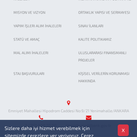
MISYON VE VIZYON
ORTAKLIK YAPISI VE SERMAYESI
YAPIM İŞLERI ALIM İHALELERI
SINAV İLANLARI
STATÜ VE AMAÇ
KALITE POLITIKAMIZ
MAL ALIMI İHALELERI
ULUSLARARASI FINANSMANLI
PROJELER
STAJ BAŞVURULARI
KİŞİSEL VERİLERİN KORUNMASI
HAKKINDA
Emniyet Mahallesi Hipodrom Caddesi No:9/21 Yenimahalle/ANKARA
0 (312) 508 70 00
bilgiedinme@ilbank.gov.tr
Sizlere daha iyi hizmet verebilmek için
X
sitemizde çerezlere yer veriyoruz. Çerez