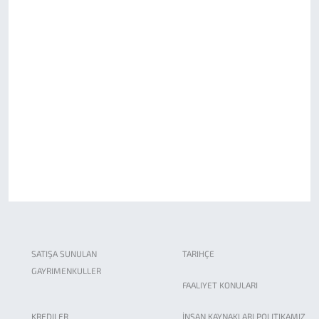
SATIŞA SUNULAN
TARIHÇE
GAYRIMENKULLER
FAALIYET KONULARI
KREDILER
İNSAN KAYNAKLARI POLITIKAMIZ