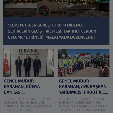
Betonarme Boru Donatılandırma Tip Projesi
Sigorta Acenteliği
''COP31'E GİDEN SÜREÇTE İKLİM DİRENÇLİ
ŞEHİRLERİN GELİŞTİRİLMESİ: TAAHHÜTLERDEN
2025 Yılı Olağan Genel Kurul Toplantı Tutanağı
EYLEME'' ETKİNLİĞİ MALATYA'DA DÜZENLENDİ
GENEL MÜDÜR
GENEL MÜDÜR
KARAHAN, DÜNYA
KARAHAN, AYB BAŞKAN
BANKASI...
YARDIMCISI GROOT İLE...
İLBANK GENEL MÜDÜRÜ EYYÜP
İLBANK GENEL MÜDÜRÜ EYYÜP
KARAHAN, DÜNYA BANKASI
KARAHAN VE BERABERİNDEKİ
TÜRKİYE ÜLKE DİREKTÖRÜ JEAN-
HEYET, TEMASLARI KAPSAMINDA
CHRİSTOPHE CARRET İLE...
TÜRKİYE'DE BULUNAN AVRUPA...