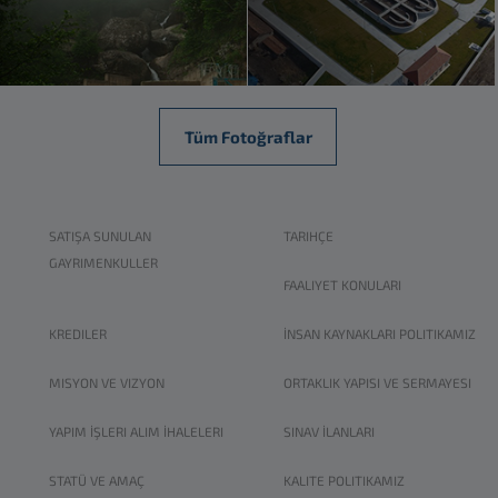
Tüm Fotoğraflar
SATIŞA SUNULAN
TARIHÇE
GAYRIMENKULLER
FAALIYET KONULARI
KREDILER
İNSAN KAYNAKLARI POLITIKAMIZ
MISYON VE VIZYON
ORTAKLIK YAPISI VE SERMAYESI
YAPIM İŞLERI ALIM İHALELERI
SINAV İLANLARI
STATÜ VE AMAÇ
KALITE POLITIKAMIZ