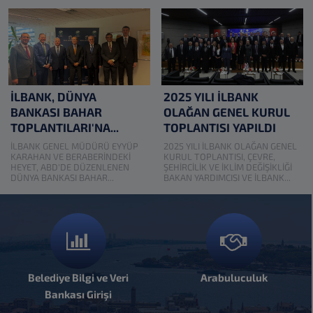
İLBANK, DÜNYA
2025 YILI İLBANK
BANKASI BAHAR
OLAĞAN GENEL KURUL
TOPLANTILARI'NA...
TOPLANTISI YAPILDI
İLBANK GENEL MÜDÜRÜ EYYÜP
2025 YILI İLBANK OLAĞAN GENEL
KARAHAN VE BERABERİNDEKİ
KURUL TOPLANTISI, ÇEVRE,
HEYET, ABD'DE DÜZENLENEN
ŞEHİRCİLİK VE İKLİM DEĞİŞİKLİĞİ
DÜNYA BANKASI BAHAR...
BAKAN YARDIMCISI VE İLBANK...
Belediye Bilgi ve Veri
Arabuluculuk
Bankası Girişi