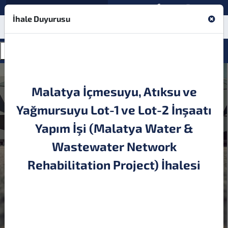
English
İhale Duyurusu
Malatya İçmesuyu, Atıksu ve
Yağmursuyu Lot-1 ve Lot-2 İnşaatı
Yapım İşi (Malatya Water &
Wastewater Network
Sigorta Acenteliği
Rehabilitation Project) İhalesi
2025 Yılı Olağan Genel Kurul Toplantı Tutanağı
Bankamız 2025 Yılı Kasım Ayı Birim Fiyat ve