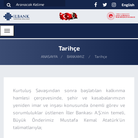
English
Tarihçe
ANASAYFA
BANKAMIZ
Tarihçe
Kurtuluş Savaşından sonra başlatılan kalkınma
hamlesi çerçevesinde, şehir ve kasabalarımızın
yeniden imar ve inşası konusunda önemli görev ve
sorumluluklar üstlenen İller Bankası A.Ş.'nin temeli,
Büyük Önderimiz Mustafa Kemal Atatürk'ün
talimatlarıyla;