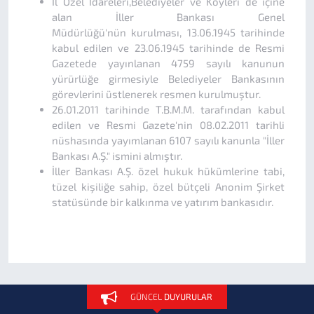
İl Özel İdareleri,Belediyeler ve Köyleri de içine
alan İller Bankası Genel
Müdürlüğü'nün kurulması, 13.06.1945 tarihinde
kabul edilen ve 23.06.1945 tarihinde de Resmi
Gazetede yayınlanan 4759 sayılı kanunun
yürürlüğe girmesiyle Belediyeler Bankasının
görevlerini üstlenerek resmen kurulmuştur.
26.01.2011 tarihinde T.B.M.M. tarafından kabul
edilen ve Resmi Gazete'nin 08.02.2011 tarihli
nüshasında yayımlanan 6107 sayılı kanunla "İller
Bankası A.Ş." ismini almıştır.
İller Bankası A.Ş. özel hukuk hükümlerine tabi,
tüzel kişiliğe sahip, özel bütçeli Anonim Şirket
statüsünde bir kalkınma ve yatırım bankasıdır.
Sigorta Acenteliği
GÜNCEL
DUYURULAR