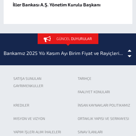
İller Bankası A.Ş. Yönetim Kurulu Başkanı
Sigorta Acenteliği
2025 Yılı Olağan Genel Kurul Toplantı Tutanağı
GÜNCEL
DUYURULAR
Bankamız 2025 Yılı Kasım Ayı Birim Fiyat ve Rayiçleri...
İller Bankası A.Ş. Birim Fiyat Rayiçleri TÜİK...
SATIŞA SUNULAN
TARIHÇE
GAYRIMENKULLER
Bankamız 2024-2028 Stratejik Planı yayınlanmıştır.
FAALIYET KONULARI
KREDILER
İNSAN KAYNAKLARI POLITIKAMIZ
2022 Yılı Altyapı Tesisleri Birim Fiyatlarına ait...
MISYON VE VIZYON
ORTAKLIK YAPISI VE SERMAYESI
Beton/Betonarme Boru ve Entegre Conta Fabrika...
YAPIM İŞLERI ALIM İHALELERI
SINAV İLANLARI