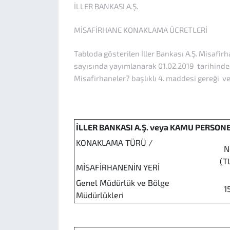
İLLER BANKASI A.Ş.
MİSAFİRHANE KONAKLAMA ÜCRETLERİ
Tabloda gösterilen İller Bankası A.Ş. Misafir
sayısında yayımlanarak 01.02.2019 tarihinden 
Misafirhaneler? başlıklı 4. maddesi gereği ve
İLLER BANKASI A.Ş. veya KAMU PERSON
KONAKLAMA TÜRÜ /
No
(T
MİSAFİRHANENİN YERİ
Genel Müdürlük ve Bölge
15
Müdürlükleri