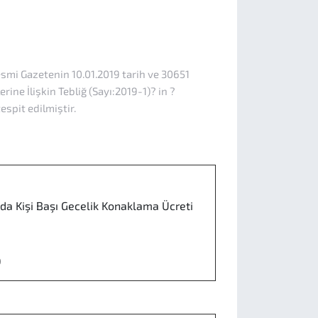
esmi Gazetenin 10.01.2019 tarih ve 30651
ne İlişkin Tebliğ (Sayı:2019-1)? in ?
spit edilmiştir.
a Kişi Başı Gecelik Konaklama Ücreti
0