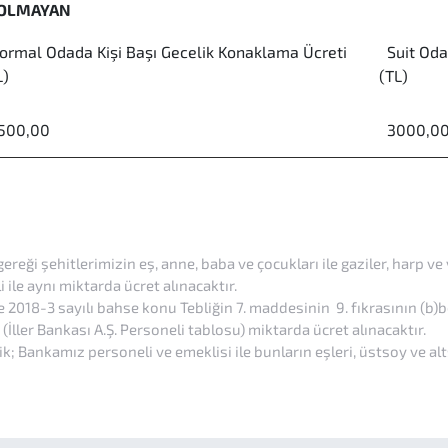
 OLMAYAN
rmal Odada Kişi Başı Gecelik Konaklama Ücreti
Suit Odad
L)
(TL)
00,00
3000,0
reği şehitlerimizin eş, anne, baba ve çocukları ile gaziler, harp ve 
 ile aynı miktarda ücret alınacaktır.
e 2018-3 sayılı bahse konu Tebliğin 7. maddesinin 9. fıkrasının (
İller Bankası A.Ş. Personeli tablosu) miktarda ücret alınacaktır.
 Bankamız personeli ve emeklisi ile bunların eşleri, üstsoy ve alts