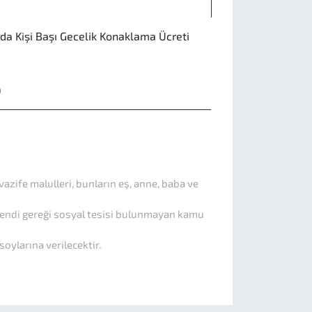
a Kişi Başı Gecelik Konaklama Ücreti
0
vazife malulleri, bunların eş, anne, baba ve
b)bendi gereği sosyal tesisi bulunmayan kamu
oylarına verilecektir.