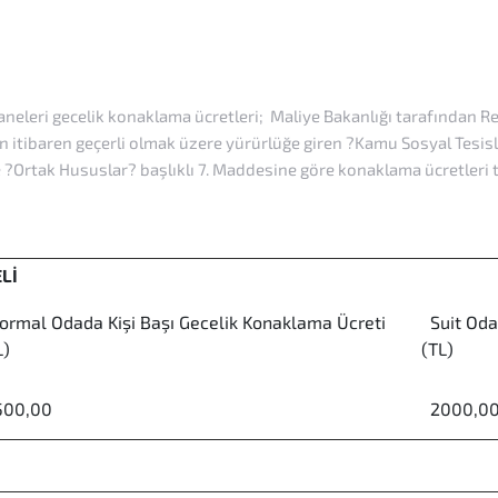
haneleri gecelik konaklama ücretleri; Maliye Bakanlığı tarafından R
itibaren geçerli olmak üzere yürürlüğe giren ?Kamu Sosyal Tesisleri
 ?Ortak Hususlar? başlıklı 7. Maddesine göre konaklama ücretleri te
ELİ
rmal Odada Kişi Başı Gecelik Konaklama Ücreti
Suit Odad
L)
(TL)
00,00
2000,0