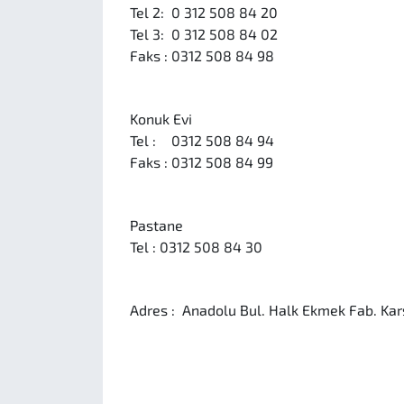
Tel 2:
0 312 508 84 20
Tel 3:
0 312 508 84 02
Faks :
0312 508 84 98
Konuk Evi
Tel :
0312 508 84 94
Faks :
0312 508 84 99
Pastane
Tel :
0312 508 84 30
Adres :
Anadolu Bul. Halk Ekmek Fab. Ka