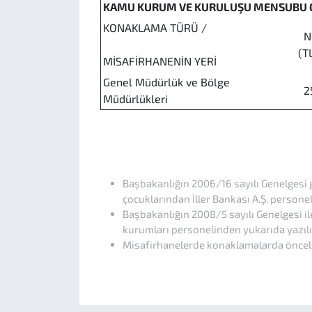
KAMU KURUM VE KURULUŞU MENSUBU
KONAKLAMA TÜRÜ /
No
(T
MİSAFİRHANENİN YERİ
Genel Müdürlük ve Bölge
25
Müdürlükleri
Başbakanlığın 2006/16 sayılı Genelgesi ge
çocuklarından İller Bankası A.Ş. personeli
Başbakanlığın 2008/5 sayılı Genelgesi il
kurumları personelinden yukarıda yazılı (
Misafirhanelerde konaklamalarda öncelik;