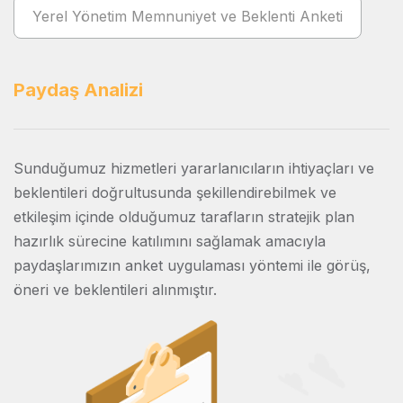
Yerel Yönetim Memnuniyet ve Beklenti Anketi
Paydaş Analizi
İ
Sunduğumuz hizmetleri yararlanıcıların ihtiyaçları ve
20
beklentileri doğrultusunda şekillendirebilmek ve
k
etkileşim içinde olduğumuz tarafların stratejik plan
p
hazırlık sürecine katılımını sağlamak amacıyla
St
paydaşlarımızın anket uygulaması yöntemi ile görüş,
a
öneri ve beklentileri alınmıştır.
B
sa